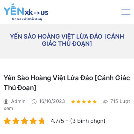
YẾN SÀO HOÀNG VIỆT LỪA ĐẢO [CẢNH
GIÁC THỦ ĐOẠN]
Yến Sào Hoàng Việt Lừa Đảo [Cảnh Giác
Thủ Đoạn]
Admin
16/10/2023
715 Lượt
xem
4.7/5 - (3 bình chọn)