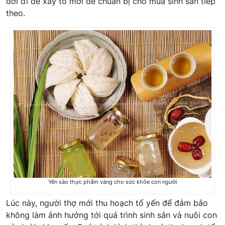
dời đi để xây tổ mới để chuẩn bị cho mùa sinh sản tiếp
theo.
Yến sào thực phẩm vàng cho sức khỏe con người
Lúc này, người thợ mới thu hoạch tổ yến để đảm bảo
không làm ảnh hưởng tới quá trình sinh sản và nuôi con