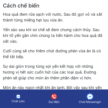
Cách chế biến
Hoa quả đem rửa sạch với nước. Sau đó gọt vỏ và xắt
thành từng miếng hạt lựu vừa ăn.
Yến sào sau khi sơ chế sẽ đem chưng cách thủy. Sau
khi tổ yến gần chín chúng ta tiến hành cho hoa quả đã
xắt vào.
Cuối cùng sẽ cho thêm chút đường phèn vừa ăn là có
thể tắt bếp.
Sự dai giòn trong từng sợi yến kết hợp với những
hương vị hết sức cuốn hút của các loại quả. Đường
phèn sẽ giúp cho món ăn thêm phần đậm vị hơn.
Món ăn này ngon nhất khi ăn lạnh. Bởi vậy sau khi yến
nguội bạn có thể đem để ngăn mát cho lạnh rồi thưởng
thức.
Chát zalo
Gọi điện
Chat Messenger