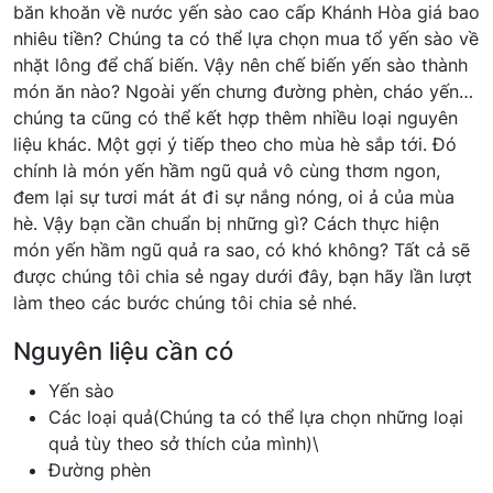
băn khoăn về nước yến sào cao cấp Khánh Hòa giá bao
nhiêu tiền? Chúng ta có thể lựa chọn mua tổ yến sào về
nhặt lông để chấ biến. Vậy nên chế biến yến sào thành
món ăn nào? Ngoài yến chưng đường phèn, cháo yến…
chúng ta cũng có thể kết hợp thêm nhiều loại nguyên
liệu khác. Một gợi ý tiếp theo cho mùa hè sắp tới. Đó
chính là món yến hầm ngũ quả vô cùng thơm ngon,
đem lại sự tươi mát át đi sự nắng nóng, oi ả của mùa
hè. Vậy bạn cần chuẩn bị những gì? Cách thực hiện
món yến hầm ngũ quả ra sao, có khó không? Tất cả sẽ
được chúng tôi chia sẻ ngay dưới đây, bạn hãy lần lượt
làm theo các bước chúng tôi chia sẻ nhé.
Nguyên liệu cần có
Yến sào
Các loại quả(Chúng ta có thể lựa chọn những loại
quả tùy theo sở thích của mình)\
Đường phèn