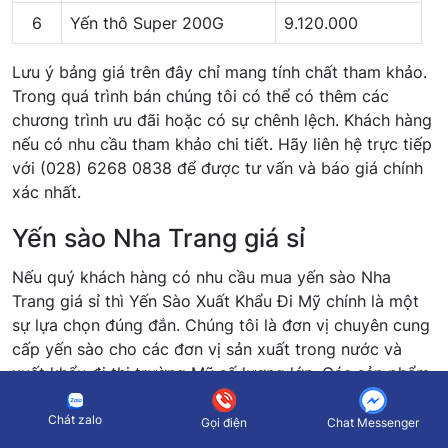
6
Yến thô Super 200G
9.120.000
Lưu ý bảng giá trên đây chỉ mang tính chất tham khảo.
Trong quá trình bán chúng tôi có thể có thêm các
chương trình ưu đãi hoặc có sự chênh lệch. Khách hàng
nếu có nhu cầu tham khảo chi tiết. Hãy liên hệ trực tiếp
với (028) 6268 0838 để được tư vấn và báo giá chính
xác nhất.
Yến sào Nha Trang giá sỉ
Nếu quý khách hàng có nhu cầu mua yến sào Nha
Trang giá sỉ thì Yến Sào Xuất Khẩu Đi Mỹ chính là một
sự lựa chọn đúng đắn. Chúng tôi là đơn vị chuyên cung
cấp yến sào cho các đơn vị sản xuất trong nước và
xuất khẩu đi thị trường Mỹ số lượng lớn. Các sản phẩm
yến sào tại đây vừa đảm bảo chất lượng và có giá
thành vô cùng phải chăng.
Chát zalo
Gọi điện
Chat Messenger