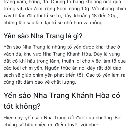
trắng xám, hồng, đỏ. Chúng to bằng khoảng nửa quả
trứng vịt, dài 7cm, rộng 5cm, nặng 10g. Với những chim
xây tổ lần đầu thì tổ sẽ to, dày, khoảng 18 đến 20g,
những lần sau làm lại tổ sẽ nhỏ hơn và mỏng.
Yến sào Nha Trang là gì?
Yến sào Nha Trang là những tổ yến được khai thác ở
vách đá, khu vực Nha Trang Khánh Hòa. Đây là vùng
đất có khí hậu trong lành, thuận lợi cho việc làm tổ của
các loài chim yến. Nguồn thức ăn nơi đây rất dồi dào,
sạch sẽ giúp chim yến phát triển tốt. Các tổ yến làm ra
cũng rất đảm bảo về chất lượng.
Yến sào Nha Trang Khánh Hòa có
tốt không?
Hiện nay, yến sào Nha Trang rất được ưa chuộng. Bởi
chúng sở hữu nhiều ưu điểm tuyệt vời như: