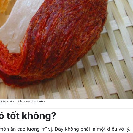
 Sào chính là tổ của chim yến
ó tốt không?
ón ăn cao lương mĩ vị. Đây không phải là một điều vô lý.