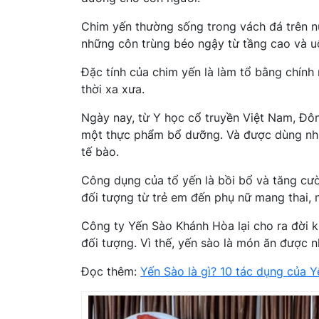
Chim yến thường sống trong vách đá trên n
những côn trùng béo ngậy từ tầng cao và u
Đặc tính của chim yến là làm tổ bằng chính
thời xa xưa.
Ngày nay, từ Y học cổ truyền Việt Nam, Đô
một thực phẩm bổ dưỡng. Và được dùng như 
tế bào.
Công dụng của tổ yến là bồi bổ và tăng cư
đối tượng từ trẻ em đến phụ nữ mang thai, 
Công ty Yến Sào Khánh Hòa lại cho ra đời 
đối tượng. Vì thế, yến sào là món ăn được n
Đọc thêm:
Yến Sào là gì? 10 tác dụng của 