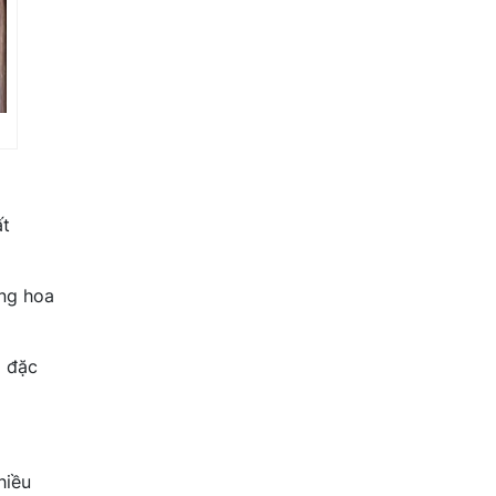
ất
ếng hoa
o đặc
hiều