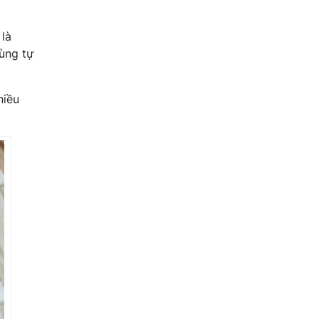
 là
rùng tự
hiều