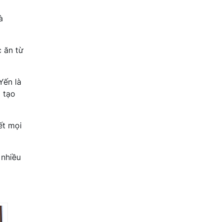
à
 ăn từ
Yến là
 tạo
ết mọi
 nhiều