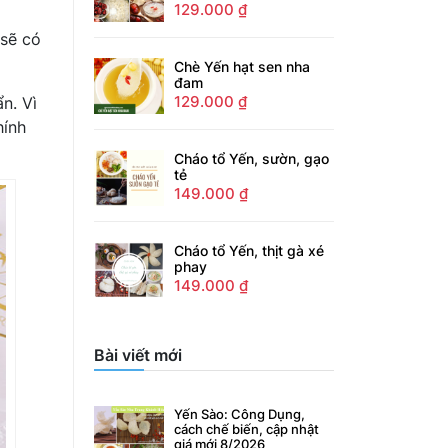
129.000
₫
 sẽ có
Chè Yến hạt sen nha
đam
129.000
₫
n. Vì
hính
Cháo tổ Yến, sườn, gạo
tẻ
149.000
₫
Cháo tổ Yến, thịt gà xé
phay
149.000
₫
Bài viết mới
Yến Sào: Công Dụng,
cách chế biến, cập nhật
giá mới 8/2026