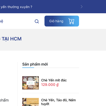
 yến thường xuyên ?
Next
hệ
Giỏ hàng
 TẠI HCM
Sản phẩm mới
Chè Yến mít đác
129.000
₫
 phẩm
Chè Yến, Táo đỏ, Nấm
tuyết