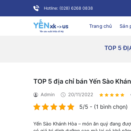
Hotline: (028) 6268 0838
Trang chủ
Sản
TOP 5 Đ
TOP 5 địa chỉ bán Yến Sào Khá
Admin
20/11/2022
5/5 - (1 bình chọn)
Yến Sào Khánh Hòa – món ăn quý đang được
có giá trị dinh dưỡng cao mà lại có khả năn