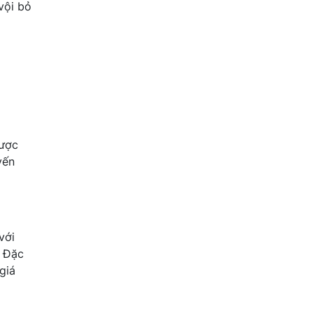
vội bỏ
được
yến
với
. Đặc
giá