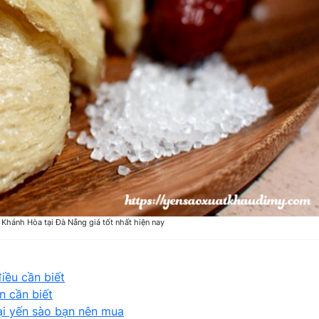
 Khánh Hòa tại Đà Nẵng giá tốt nhất hiện nay
iều cần biết
n cần biết
ại yến sào bạn nên mua