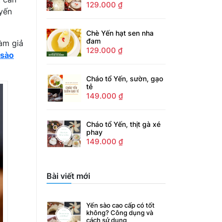
129.000
₫
 yến
Chè Yến hạt sen nha
đam
àm giả
129.000
₫
 sào
Cháo tổ Yến, sườn, gạo
tẻ
149.000
₫
Cháo tổ Yến, thịt gà xé
phay
149.000
₫
Bài viết mới
Yến sào cao cấp có tốt
không? Công dụng và
cách sử dụng