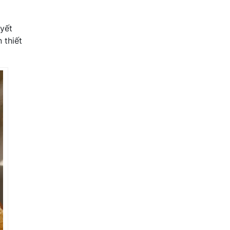
uyết
 thiết