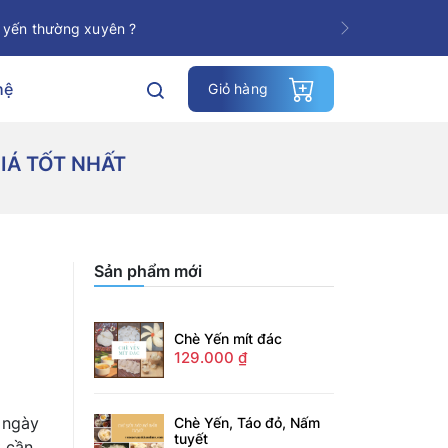
 yến thường xuyên ?
Next
hệ
Giỏ hàng
GIÁ TỐT NHẤT
Sản phẩm mới
Chè Yến mít đác
129.000
₫
 ngày
Chè Yến, Táo đỏ, Nấm
tuyết
t cần