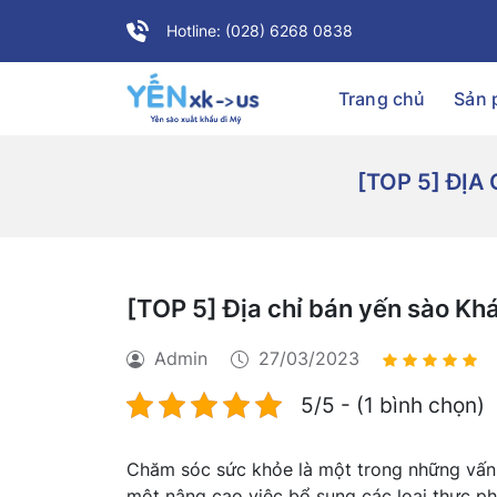
Hotline: (028) 6268 0838
Trang chủ
Sản
[TOP 5] ĐỊA
[TOP 5] Địa chỉ bán yến sào Khá
Admin
27/03/2023
5/5 - (1 bình chọn)
Chăm sóc sức khỏe là một trong những vấn 
một nâng cao việc bổ sung các loại thực p