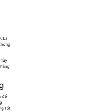
. Là
 thống
 tùy
 hàng
ng
a để
ng
ng tốt