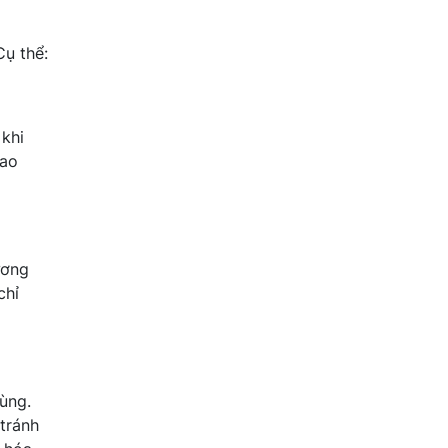
Cụ thể:
 khi
cao
ương
chỉ
dùng.
 tránh