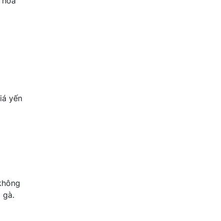
y hóa
iá yến
 không
 gà.