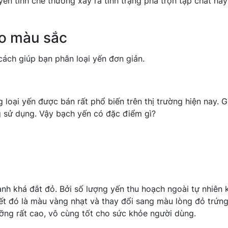
yến tinh chế thường xảy ra tình trạng pha trộn tạp chất ha
ào màu sắc
ách giúp bạn phân loại yến đơn giản.
loại yến được bán rất phổ biến trên thị trường hiện nay. G
g sử dụng. Vậy bạch yến có đặc điểm gì?
ành khá đắt đỏ. Bởi số lượng yến thu hoạch ngoài tự nhiên
ết đó là màu vàng nhạt và thay đổi sang màu lòng đỏ trứng
ưỡng rất cao, vô cùng tốt cho sức khỏe người dùng.