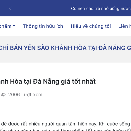
Có nên cho trẻ nhỏ uống nước
Previous
 phẩm
Thông tin hữu ích
Hiểu về chúng tôi
Liên 
 CHỈ BÁN YẾN SÀO KHÁNH HÒA TẠI ĐÀ NẴNG 
nh Hòa tại Đà Nẵng giá tốt nhất
2006 Lượt xem
đề được rất nhiều người quan tâm hiện nay. Khi cuộc sống
hẩm chức năng hay các loại thực phẩm tốt cho sức khỏe rấ