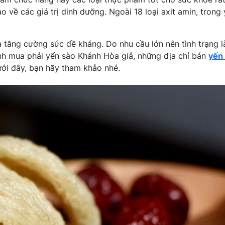
o về các giá trị dinh dưỡng. Ngoài 18 loại axit amin, trong
 tăng cường sức đề kháng. Do nhu cầu lớn nên tình trạng l
ránh mua phải yến sào Khánh Hòa giả, những địa chỉ bán
yến
ưới đây, bạn hãy tham khảo nhé.