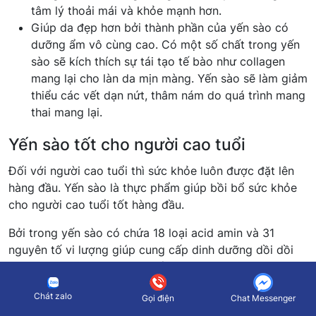
tâm lý thoải mái và khỏe mạnh hơn.
Giúp da đẹp hơn bởi thành phần của yến sào có
dưỡng ẩm vô cùng cao. Có một số chất trong yến
sào sẽ kích thích sự tái tạo tế bào như collagen
mang lại cho làn da mịn màng. Yến sào sẽ làm giảm
thiểu các vết dạn nứt, thâm nám do quá trình mang
thai mang lại.
Yến sào tốt cho người cao tuổi
Đối với người cao tuổi thì sức khỏe luôn được đặt lên
hàng đầu. Yến sào là thực phẩm giúp bồi bổ sức khỏe
cho người cao tuổi tốt hàng đầu.
Bởi trong yến sào có chứa 18 loại acid amin và 31
nguyên tố vi lượng giúp cung cấp dinh dưỡng dồi dồi
cho người dùng. Đặc biệt, yến sào sẽ giúp tăng cường
sức khỏe cho người cao tuổi.
Chát zalo
Gọi điện
Chat Messenger
Ngoài ra, các protein và các nguyên tố hiếm như Fe,