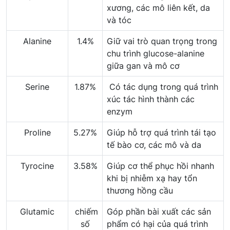
xương, các mô liên kết, da
và tóc
Alanine
1.4%
Giữ vai trò quan trọng trong
chu trình glucose-alanine
giữa gan và mô cơ
Serine
1.87%
Có tác dụng trong quá trình
xúc tác hình thành các
enzym
Proline
5.27%
Giúp hỗ trợ quá trình tái tạo
tế bào cơ, các mô và da
Tyrocine
3.58%
Giúp cơ thể phục hồi nhanh
khi bị nhiễm xạ hay tổn
thương hồng cầu
Glutamic
chiếm
Góp phần bài xuất các sản
số
phẩm có hại của quá trình