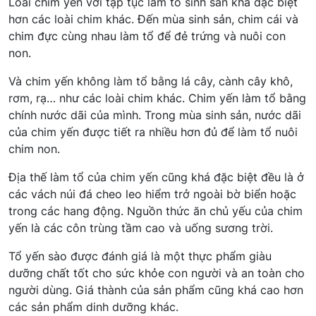
Loài chim yến với tập tục làm tổ sinh sản khá đặc biệt
hơn các loài chim khác. Đến mùa sinh sản, chim cái và
chim đực cùng nhau làm tổ để đẻ trứng và nuôi con
non.
Và chim yến không làm tổ bằng lá cây, cành cây khô,
rơm, rạ… như các loài chim khác. Chim yến làm tổ bằng
chính nước dãi của mình. Trong mùa sinh sản, nước dãi
của chim yến được tiết ra nhiều hơn đủ để làm tổ nuôi
chim non.
Địa thế làm tổ của chim yến cũng khá đặc biệt đều là ở
các vách núi đá cheo leo hiểm trở ngoài bờ biển hoặc
trong các hang động. Nguồn thức ăn chủ yếu của chim
yến là các côn trùng tầm cao và uống sương trời.
Tổ yến sào được đánh giá là một thực phẩm giàu
dưỡng chất tốt cho sức khỏe con người và an toàn cho
người dùng. Giá thành của sản phẩm cũng khá cao hơn
các sản phẩm dinh dưỡng khác.