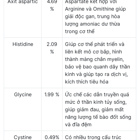
Axit aspartic
4.69
Aspartate kết hợp với
%
Arginine và Omithine giúp
giải độc gan, trung hòa
lượng amoniac dư thừa
trong cơ thể
Histidine
2.09
Giúp cơ thể phát triển và
%
liên kết mô cơ bắp, hình
thành màng chắn myelin,
bảo vệ bao quanh dây thần
kinh và giúp tạo ra dịch vị,
kích thích tiêu hóa
Glycine
1.99 %
Ức chế các dẫn truyền quá
mức ở thần kinh tủy sống,
giúp giảm đau, giảm mất
năng lượng tế bào đốt sống
và đĩa đệm
Cystine
0.49%
Có nhiều trong cấu trúc