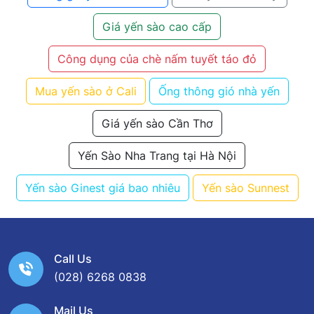
Giá yến sào cao cấp
Công dụng của chè nấm tuyết táo đỏ
Mua yến sào ở Cali
Ống thông gió nhà yến
Giá yến sào Cần Thơ
Yến Sào Nha Trang tại Hà Nội
Yến sào Ginest giá bao nhiêu
Yến sào Sunnest
Call Us
(028) 6268 0838
Mail Us