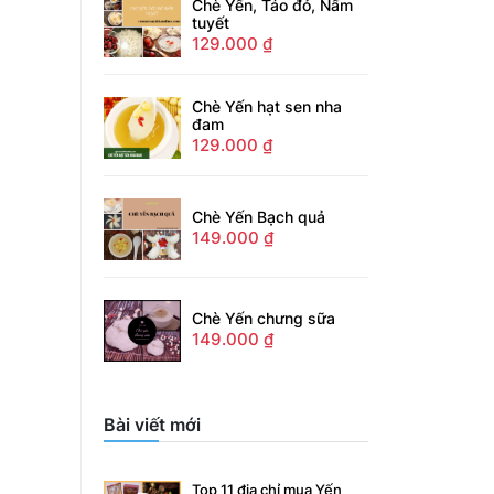
Chè Yến, Táo đỏ, Nấm
tuyết
129.000
₫
Chè Yến hạt sen nha
đam
129.000
₫
Chè Yến Bạch quả
149.000
₫
Chè Yến chưng sữa
149.000
₫
Bài viết mới
Top 11 địa chỉ mua Yến