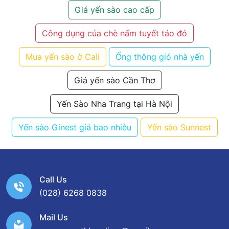
Giá yến sào cao cấp
Công dụng của chè nấm tuyết táo đỏ
Mua yến sào ở Cali
Ống thông gió nhà yến
Giá yến sào Cần Thơ
Yến Sào Nha Trang tại Hà Nội
Yến sào Ginest giá bao nhiêu
Yến sào Sunnest
Call Us
(028) 6268 0838
Mail Us