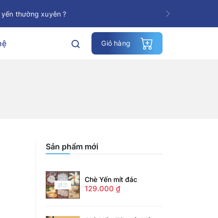
 yến thường xuyên ?
Next
hệ
Giỏ hàng
Sản phẩm mới
Chè Yến mít đác
129.000
₫