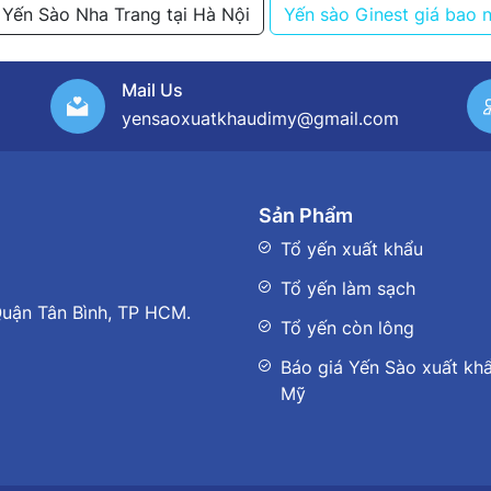
Yến Sào Nha Trang tại Hà Nội
Yến sào Ginest giá bao 
Mail Us
yensaoxuatkhaudimy@gmail.com
Sản Phẩm
Tổ yến xuất khẩu
Tổ yến làm sạch
uận Tân Bình, TP HCM.
Tổ yến còn lông
Báo giá Yến Sào xuất khẩ
Mỹ