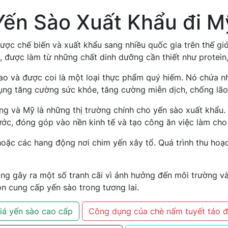
Yến Sào Xuất Khẩu đi M
ược chế biến và xuất khẩu sang nhiều quốc gia trên thế giớ
, được làm từ những chất dinh dưỡng cần thiết như protei
o và được coi là một loại thực phẩm quý hiếm. Nó chứa nhi
 dụng tăng cường sức khỏe, tăng cường miễn dịch, chống lã
 và Mỹ là những thị trường chính cho yến sào xuất khẩu. 
ớc, đóng góp vào nền kinh tế và tạo công ăn việc làm cho
oặc các hang động nơi chim yến xây tổ. Quá trình thu hoạc
ang gây ra một số tranh cãi vì ảnh hưởng đến môi trường v
 cung cấp yến sào trong tương lai.
iá yến sào cao cấp
Công dụng của chè nấm tuyết táo 