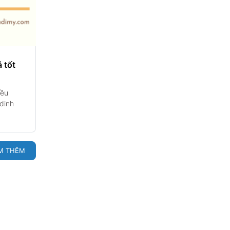
 tốt
iều
 dinh
M THÊM