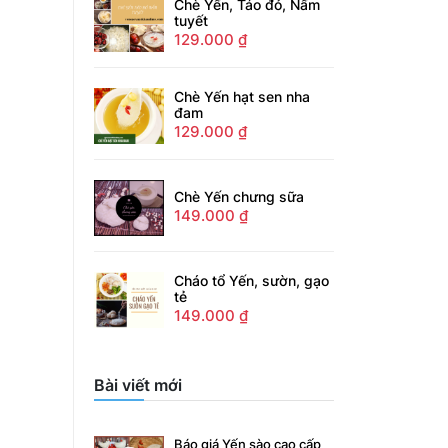
Chè Yến, Táo đỏ, Nấm
tuyết
129.000
₫
Chè Yến hạt sen nha
đam
129.000
₫
Chè Yến chưng sữa
149.000
₫
Cháo tổ Yến, sườn, gạo
tẻ
149.000
₫
Bài viết mới
Báo giá Yến sào cao cấp