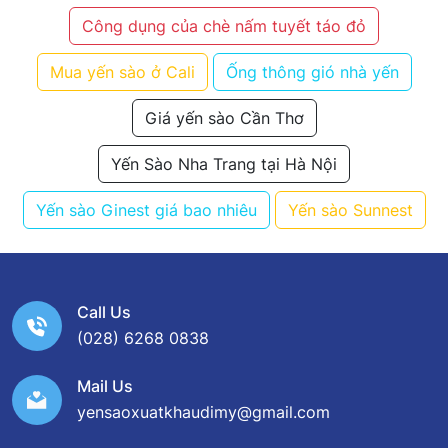
Công dụng của chè nấm tuyết táo đỏ
Mua yến sào ở Cali
Ống thông gió nhà yến
Giá yến sào Cần Thơ
Yến Sào Nha Trang tại Hà Nội
Yến sào Ginest giá bao nhiêu
Yến sào Sunnest
Call Us
(028) 6268 0838
Mail Us
yensaoxuatkhaudimy@gmail.com