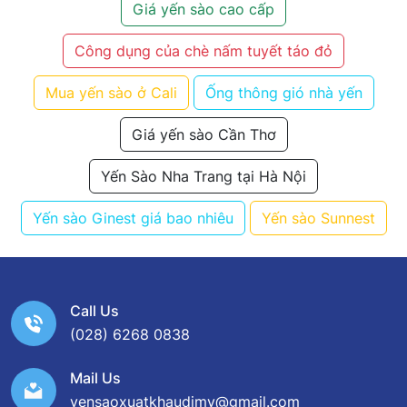
Giá yến sào cao cấp
Công dụng của chè nấm tuyết táo đỏ
Mua yến sào ở Cali
Ống thông gió nhà yến
Giá yến sào Cần Thơ
Yến Sào Nha Trang tại Hà Nội
Yến sào Ginest giá bao nhiêu
Yến sào Sunnest
Call Us
(028) 6268 0838
Mail Us
yensaoxuatkhaudimy@gmail.com