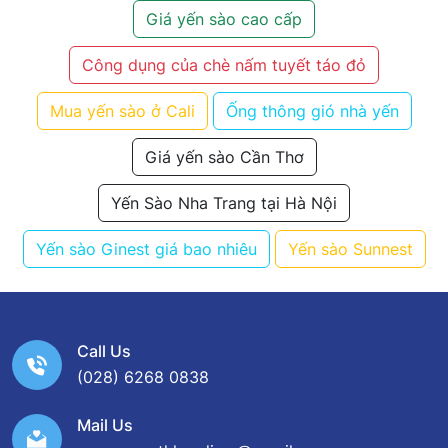
Giá yến sào cao cấp
Công dụng của chè nấm tuyết táo đỏ
Mua yến sào ở Cali
Ống thông gió nhà yến
Giá yến sào Cần Thơ
Yến Sào Nha Trang tại Hà Nội
Yến sào Ginest giá bao nhiêu
Yến sào Sunnest
Call Us
(028) 6268 0838
Mail Us