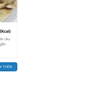
(Kcal)
là câu
 gần
M THÊM