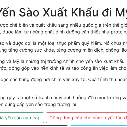
Yến Sào Xuất Khẩu đi M
ược chế biến và xuất khẩu sang nhiều quốc gia trên thế giớ
, được làm từ những chất dinh dưỡng cần thiết như protei
o và được coi là một loại thực phẩm quý hiếm. Nó chứa nhi
 dụng tăng cường sức khỏe, tăng cường miễn dịch, chống lã
 và Mỹ là những thị trường chính cho yến sào xuất khẩu. 
ớc, đóng góp vào nền kinh tế và tạo công ăn việc làm cho
oặc các hang động nơi chim yến xây tổ. Quá trình thu hoạc
ang gây ra một số tranh cãi vì ảnh hưởng đến môi trường v
 cung cấp yến sào trong tương lai.
iá yến sào cao cấp
Công dụng của chè nấm tuyết táo 