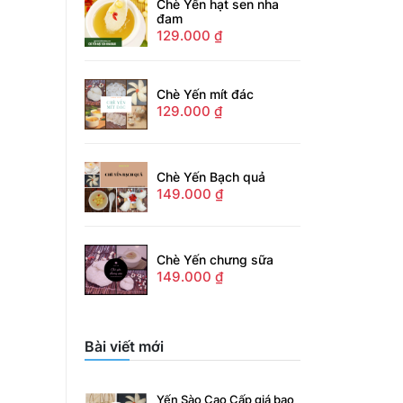
Chè Yến hạt sen nha
đam
129.000
₫
Chè Yến mít đác
129.000
₫
Chè Yến Bạch quả
149.000
₫
Chè Yến chưng sữa
149.000
₫
Bài viết mới
Yến Sào Cao Cấp giá bao