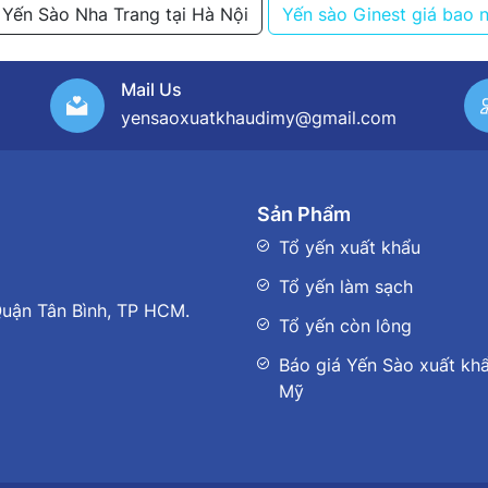
Yến Sào Nha Trang tại Hà Nội
Yến sào Ginest giá bao 
Mail Us
yensaoxuatkhaudimy@gmail.com
Sản Phẩm
Tổ yến xuất khẩu
Tổ yến làm sạch
uận Tân Bình, TP HCM.
Tổ yến còn lông
Báo giá Yến Sào xuất khẩ
Mỹ