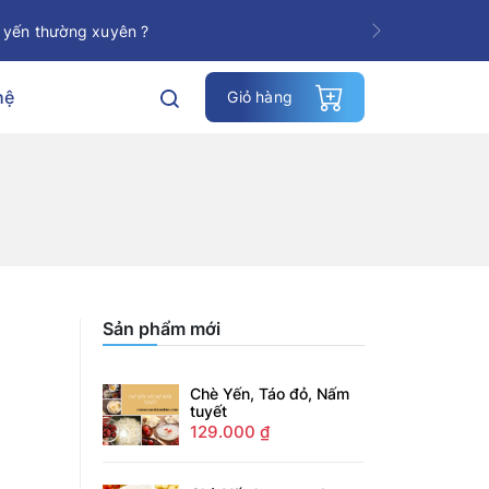
 yến thường xuyên ?
Next
hệ
Giỏ hàng
Sản phẩm mới
Chè Yến, Táo đỏ, Nấm
tuyết
129.000
₫