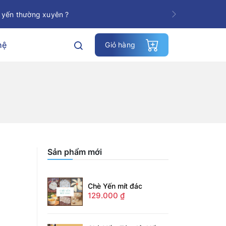
 yến thường xuyên ?
Next
hệ
Giỏ hàng
Sản phẩm mới
Chè Yến mít đác
129.000
₫