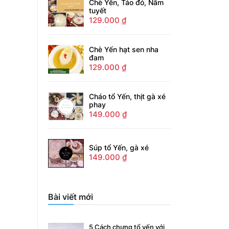
Chè Yến, Táo đỏ, Nấm
tuyết
129.000
₫
Chè Yến hạt sen nha
đam
129.000
₫
Cháo tổ Yến, thịt gà xé
phay
149.000
₫
Súp tổ Yến, gà xé
149.000
₫
Bài viết mới
5 Cách chưng tổ yến với