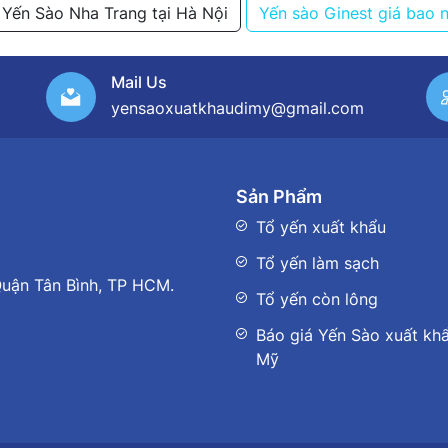
Yến Sào Nha Trang tại Hà Nội
Yến sào Ginest giá bao 
Mail Us
yensaoxuatkhaudimy@gmail.com
Sản Phẩm
Tổ yến xuất khẩu
Tổ yến làm sạch
uận Tân Bình, TP HCM.
Tổ yến còn lông
Báo giá Yến Sào xuất khẩ
Mỹ