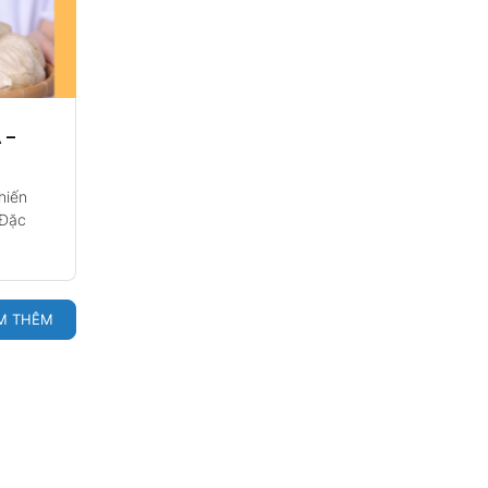
 –
hiến
 Đặc
M THÊM