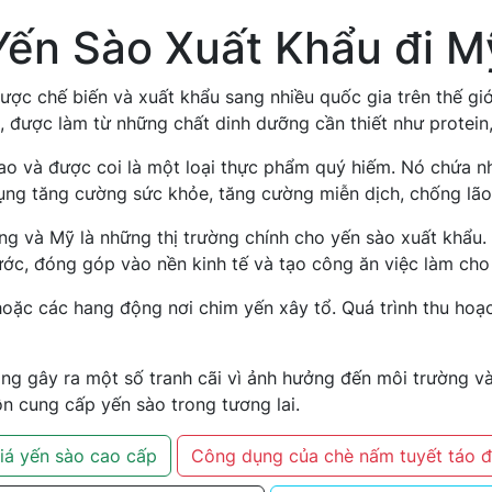
Yến Sào Xuất Khẩu đi M
ược chế biến và xuất khẩu sang nhiều quốc gia trên thế giớ
, được làm từ những chất dinh dưỡng cần thiết như protei
o và được coi là một loại thực phẩm quý hiếm. Nó chứa nhi
 dụng tăng cường sức khỏe, tăng cường miễn dịch, chống lã
 và Mỹ là những thị trường chính cho yến sào xuất khẩu. 
ớc, đóng góp vào nền kinh tế và tạo công ăn việc làm cho
oặc các hang động nơi chim yến xây tổ. Quá trình thu hoạc
ang gây ra một số tranh cãi vì ảnh hưởng đến môi trường v
 cung cấp yến sào trong tương lai.
iá yến sào cao cấp
Công dụng của chè nấm tuyết táo 