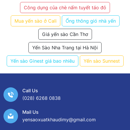
Công dụng của chè nấm tuyết táo đỏ
Mua yến sào ở Cali
Ống thông gió nhà yến
Giá yến sào Cần Thơ
Yến Sào Nha Trang tại Hà Nội
Yến sào Ginest giá bao nhiêu
Yến sào Sunnest
Call Us
(028) 6268 0838
Mail Us
yensaoxuatkhaudimy@gmail.com