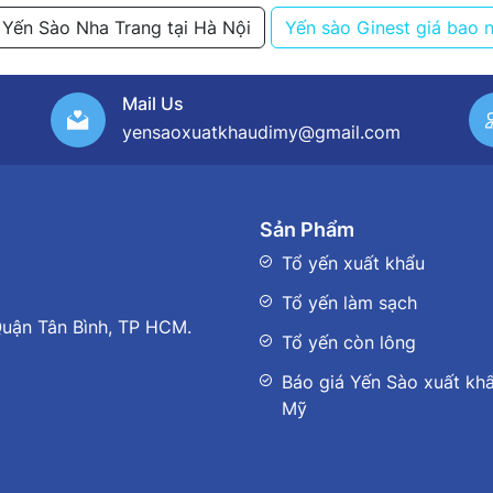
Yến Sào Nha Trang tại Hà Nội
Yến sào Ginest giá bao 
Mail Us
yensaoxuatkhaudimy@gmail.com
Sản Phẩm
Tổ yến xuất khẩu
Tổ yến làm sạch
uận Tân Bình, TP HCM.
Tổ yến còn lông
Báo giá Yến Sào xuất khẩ
Mỹ