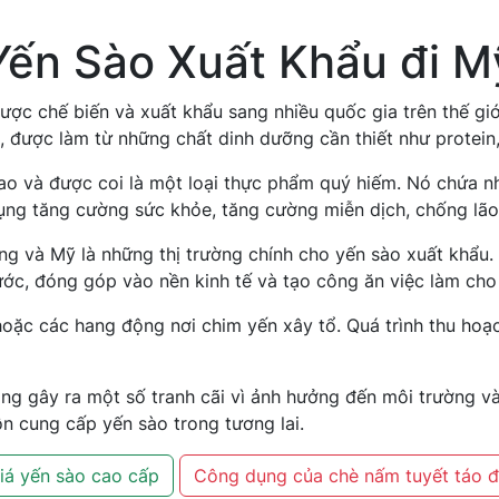
Yến Sào Xuất Khẩu đi M
ược chế biến và xuất khẩu sang nhiều quốc gia trên thế giớ
, được làm từ những chất dinh dưỡng cần thiết như protei
o và được coi là một loại thực phẩm quý hiếm. Nó chứa nhi
 dụng tăng cường sức khỏe, tăng cường miễn dịch, chống lã
 và Mỹ là những thị trường chính cho yến sào xuất khẩu. 
ớc, đóng góp vào nền kinh tế và tạo công ăn việc làm cho
oặc các hang động nơi chim yến xây tổ. Quá trình thu hoạc
ang gây ra một số tranh cãi vì ảnh hưởng đến môi trường v
 cung cấp yến sào trong tương lai.
iá yến sào cao cấp
Công dụng của chè nấm tuyết táo 