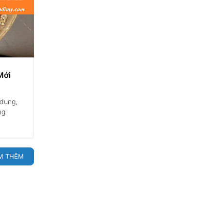
Mới
 dụng,
ng
M THÊM