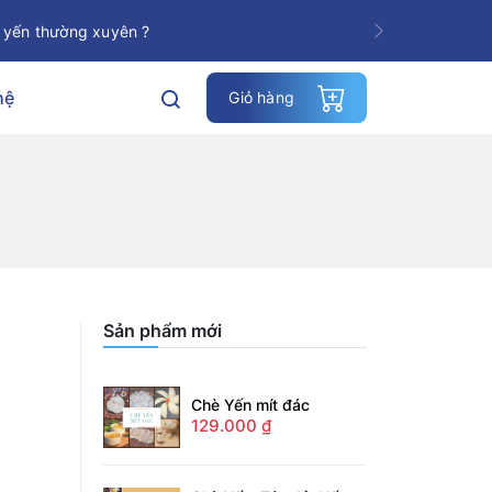
 yến thường xuyên ?
Next
hệ
Giỏ hàng
Sản phẩm mới
Chè Yến mít đác
129.000
₫