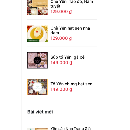
Chè Yến, Táo đỏ, Nấm
tuyết
129.000
₫
Chè Yến hạt sen nha
đam
129.000
₫
Súp tổ Yến, gà xé
149.000
₫
Tổ Yến chưng hạt sen
149.000
₫
Bài viết mới
Yến sào Nha Trang Giá