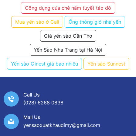
Công dụng của chè nấm tuyết táo đỏ
Mua yến sào ở Cali
Ống thông gió nhà yến
Giá yến sào Cần Thơ
Yến Sào Nha Trang tại Hà Nội
Yến sào Ginest giá bao nhiêu
Yến sào Sunnest
Call Us
(028) 6268 0838
Mail Us
yensaoxuatkhaudimy@gmail.com