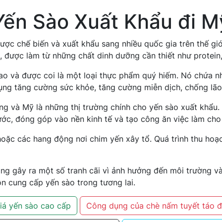
Yến Sào Xuất Khẩu đi M
ược chế biến và xuất khẩu sang nhiều quốc gia trên thế giớ
, được làm từ những chất dinh dưỡng cần thiết như protei
o và được coi là một loại thực phẩm quý hiếm. Nó chứa nhi
 dụng tăng cường sức khỏe, tăng cường miễn dịch, chống lã
 và Mỹ là những thị trường chính cho yến sào xuất khẩu. 
ớc, đóng góp vào nền kinh tế và tạo công ăn việc làm cho
oặc các hang động nơi chim yến xây tổ. Quá trình thu hoạc
ang gây ra một số tranh cãi vì ảnh hưởng đến môi trường v
 cung cấp yến sào trong tương lai.
iá yến sào cao cấp
Công dụng của chè nấm tuyết táo 