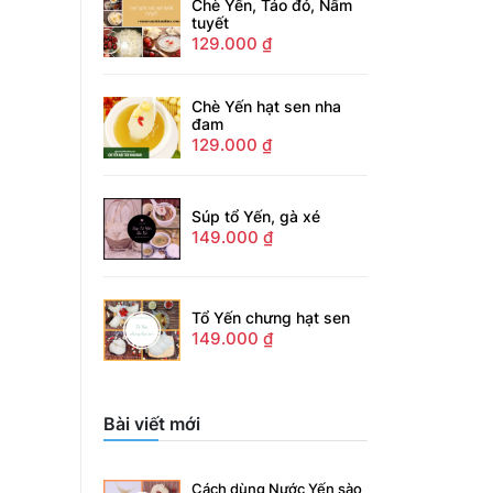
Chè Yến, Táo đỏ, Nấm
tuyết
129.000
₫
Chè Yến hạt sen nha
đam
129.000
₫
Súp tổ Yến, gà xé
149.000
₫
Tổ Yến chưng hạt sen
149.000
₫
Bài viết mới
Cách dùng Nước Yến sào