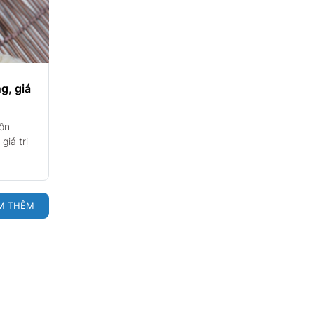
g, giá
ồn
giá trị
M THÊM