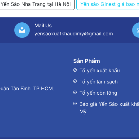
Yến Sào Nha Trang tại Hà Nội
Yến sào Ginest giá bao 
Mail Us
yensaoxuatkhaudimy@gmail.com
Sản Phẩm
Tổ yến xuất khẩu
Tổ yến làm sạch
uận Tân Bình, TP HCM.
Tổ yến còn lông
Báo giá Yến Sào xuất khẩ
Mỹ