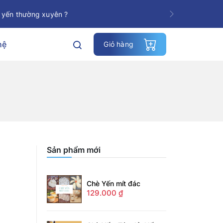
 yến thường xuyên ?
Next
hệ
Giỏ hàng
Sản phẩm mới
Chè Yến mít đác
129.000
₫