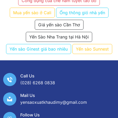
Công dụng của chè nấm tuyết táo đỏ
Mua yến sào ở Cali
Ống thông gió nhà yến
Giá yến sào Cần Thơ
Yến Sào Nha Trang tại Hà Nội
Yến sào Ginest giá bao nhiêu
Yến sào Sunnest
Call Us
(028) 6268 0838
Mail Us
yensaoxuatkhaudimy@gmail.com
Follow Us