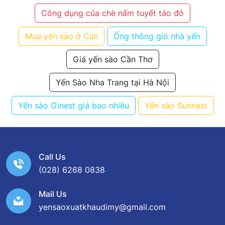
Công dụng của chè nấm tuyết táo đỏ
Mua yến sào ở Cali
Ống thông gió nhà yến
Giá yến sào Cần Thơ
Yến Sào Nha Trang tại Hà Nội
Yến sào Ginest giá bao nhiêu
Yến sào Sunnest
Call Us
(028) 6268 0838
Mail Us
yensaoxuatkhaudimy@gmail.com