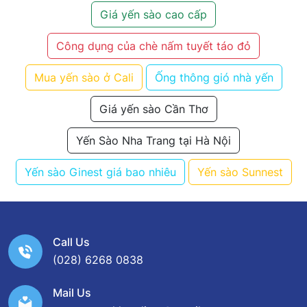
Giá yến sào cao cấp
Công dụng của chè nấm tuyết táo đỏ
Mua yến sào ở Cali
Ống thông gió nhà yến
Giá yến sào Cần Thơ
Yến Sào Nha Trang tại Hà Nội
Yến sào Ginest giá bao nhiêu
Yến sào Sunnest
Call Us
(028) 6268 0838
Mail Us