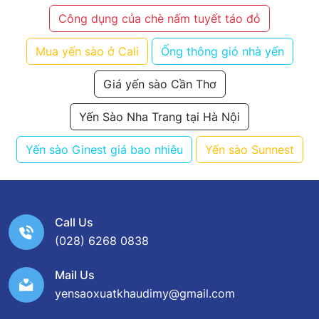
Công dụng của chè nấm tuyết táo đỏ
Mua yến sào ở Cali
Ống thông gió nhà yến
Giá yến sào Cần Thơ
Yến Sào Nha Trang tại Hà Nội
Yến sào Ginest giá bao nhiêu
Yến sào Sunnest
Call Us
(028) 6268 0838
Mail Us
yensaoxuatkhaudimy@gmail.com